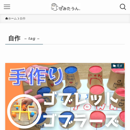
ホーム
自作
自作
– tag –
育児