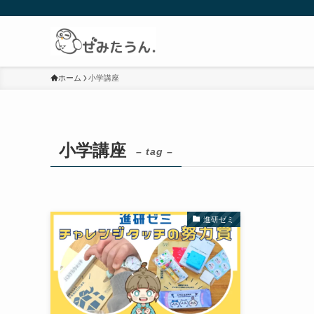
ホーム
小学講座
小学講座
– tag –
進研ゼミ